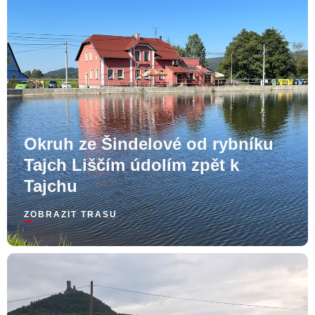
Okruh ze Šindelové od rybníku
Tajch Liščím údolím zpět k
Tajchu
ZOBRAZIT TRASU