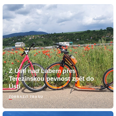
Z Ústí nad Labem přes
Terezínskou pevnost zpět do
Ústí
ZOBRAZIT TRASU