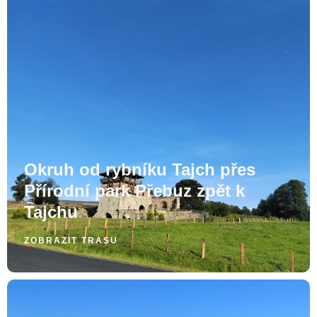
Okruh od rybníku Tajch přes
Přírodní park Přebuz zpět k
Tajchu
ZOBRAZIT TRASU