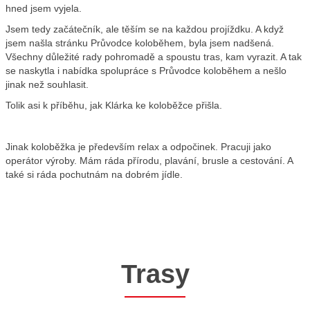
hned jsem vyjela.
Jsem tedy začátečník, ale těším se na každou projíždku. A když
jsem našla stránku Průvodce koloběhem, byla jsem nadšená.
Všechny důležité rady pohromadě a spoustu tras, kam vyrazit. A tak
se naskytla i nabídka spolupráce s Průvodce koloběhem a nešlo
jinak než souhlasit.
Tolik asi k příběhu, jak Klárka ke koloběžce přišla.
Jinak koloběžka je především relax a odpočinek. Pracuji jako
operátor výroby. Mám ráda přírodu, plavání, brusle a cestování. A
také si ráda pochutnám na dobrém jídle.
Trasy