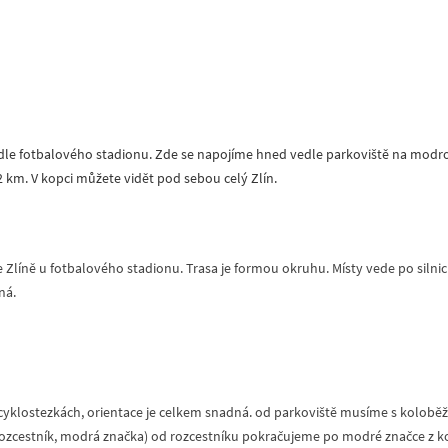
dle fotbalového stadionu. Zde se napojíme hned vedle parkoviště na modr
,2 km. V kopci můžete vidět pod sebou celý Zlín.
 Zlíně u fotbalového stadionu. Trasa je formou okruhu. Místy vede po silni
ná.
 cyklostezkách, orientace je celkem snadná. od parkoviště musíme s koloběž
rozcestník, modrá značka) od rozcestníku pokračujeme po modré značce z ko