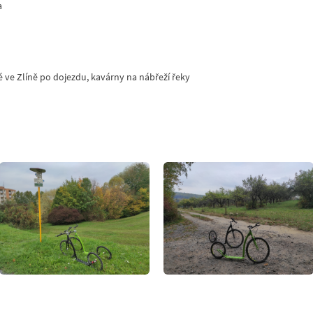
a
é ve Zlíně po dojezdu, kavárny na nábřeží řeky