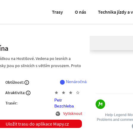
Trasy
O nás
Technika jízdy a 
ína
lídkou na Hostišové. Vedena po lesních a
usky jsou po silnicích s větším provozem. Proto
fiber_manual_record
Nenáročná
Obtížnost:
Atraktivita:
star
star
star
star_outline
Petr
Trasér:
Bezchleba
Vytisknout
Uložit trasu do aplikace Mapy.cz