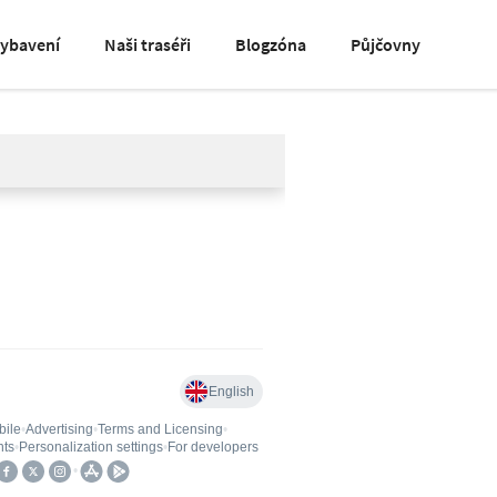
vybavení
Naši traséři
Blogzóna
Půjčovny