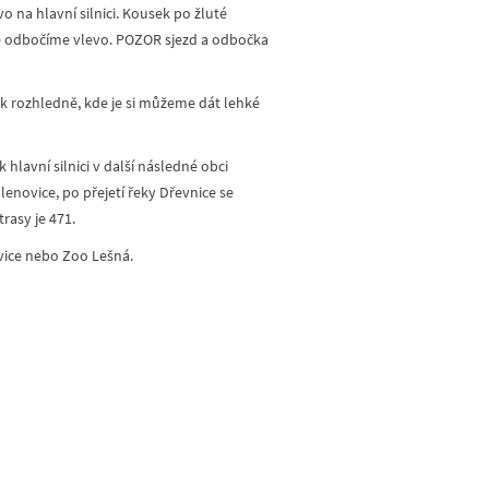
 na hlavní silnici. Kousek po žluté
ice odbočíme vlevo. POZOR sjezd a odbočka
 k rozhledně, kde je si můžeme dát lehké
 hlavní silnici v další následné obci
enovice, po přejetí řeky Dřevnice se
rasy je 471.
ovice nebo Zoo Lešná.