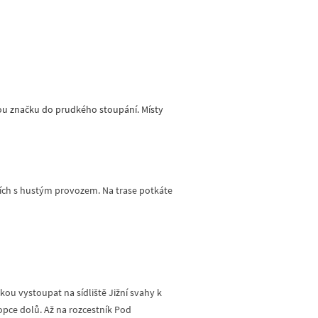
ou značku do prudkého stoupání. Místy
cích s hustým provozem. Na trase potkáte
kou vystoupat na sídliště Jižní svahy k
pce dolů. Až na rozcestník Pod