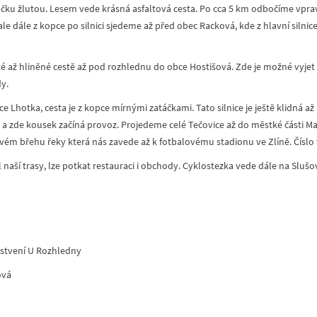
ku žlutou. Lesem vede krásná asfaltová cesta. Po cca 5 km odbočíme vpravo
le dále z kopce po silnici sjedeme až před obec Racková, kde z hlavní siln
ité až hliněné cestě až pod rozhlednu do obce Hostišová. Zde je možné vyjet
y.
 Lhotka, cesta je z kopce mírnými zatáčkami. Tato silnice je ještě klidná až k
 zde kousek začíná provoz. Projedeme celé Tečovice až do městké části Mal
ém břehu řeky která nás zavede až k fotbalovému stadionu ve Zlíně. Číslo t
íl naší trasy, lze potkat restauraci i obchody. Cyklostezka vede dále na Sluš
rstvení U Rozhledny
ová