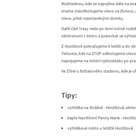
Rozhlednou, kde se napojíme dále na znač
značce (neodbočujeme vlevo na žlutou), a
vlevo, před rozestavěnými domky.
Další část trasy vede po lesní mírně rozb
občerstvení v bistru a pokochat se výhled
Z Hostišové pokračujeme k letišti a do obce
Tečovice, kde na STOP odbočujeme vlevo a
napojujeme na místní cyklostezku po prav
Ve Zlíně u fotbalového stadionu, kde je c
Tipy:
vyhlídka na Strážné - Hostišová, obče
kaple Navštívení Panny Marie - Hostiš
vyhlídkové místo u letiště Hostišová