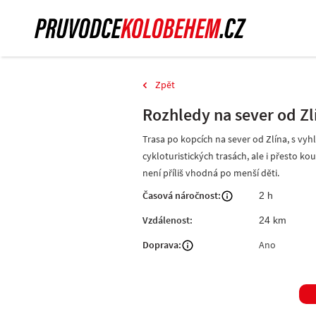
Zpět
Rozhledy na sever od Zl
Trasa po kopcích na sever od Zlína, s vyh
cykloturistických trasách, ale i přesto ko
není příliš vhodná po menší děti.
Časová náročnost:
2 h
Vzdálenost:
24 km
Doprava:
Ano