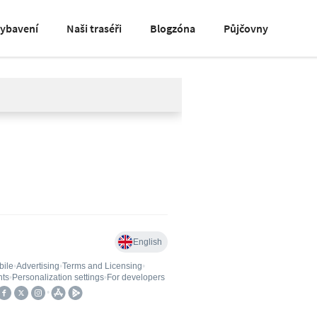
vybavení
Naši traséři
Blogzóna
Půjčovny