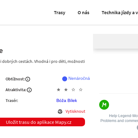
Trasy
O nás
Technika jízdy a 
e
i dobrých cestách. Vhodná i pro děti, možnosti
fiber_manual_record
Nenáročná
Obtížnost:
Atraktivita:
star
star
star_outline
star_outline
Trasér:
Bóža Bílek
Vytisknout
Uložit trasu do aplikace Mapy.cz