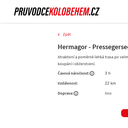
Zpět
Hermagor - Pressegerse
Atraktivní a poměrně lehká trasa po velm
koupání i občerstvení.
Časová náročnost:
3 h
Vzdálenost:
22 km
Doprava:
Ano