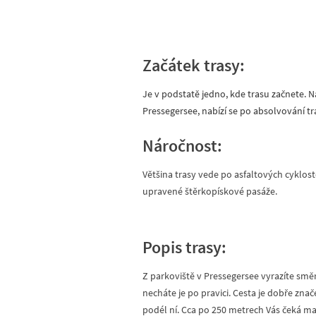
Začátek trasy:
Je v podstatě jedno, kde trasu začnete. N
Pressegersee, nabízí se po absolvování t
Náročnost:
Většina trasy vede po asfaltových cyklos
upravené štěrkopískové pasáže.
Popis trasy:
Z parkoviště v Pressegersee vyrazíte sm
necháte je po pravici. Cesta je dobře zn
podél ní. Cca po 250 metrech Vás čeká m