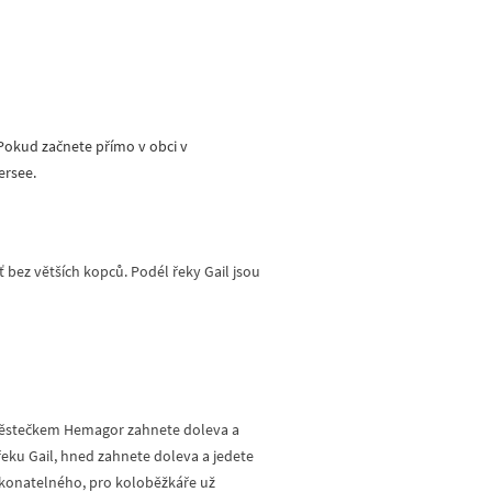
 Pokud začnete přímo v obci v
ersee.
 bez větších kopců. Podél řeky Gail jsou
d městečkem Hemagor zahnete doleva a
řeku Gail, hned zahnete doleva a jedete
ekonatelného, pro koloběžkáře už