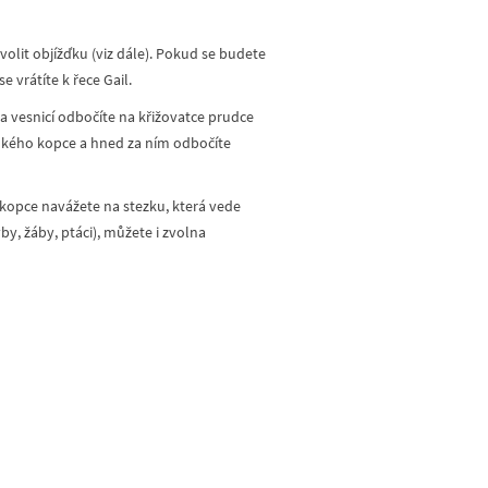
volit objížďku (viz dále). Pokud se budete
 vrátíte k řece Gail.
za vesnicí odbočíte na křižovatce prudce
udkého kopce a hned za ním odbočíte
kopce navážete na stezku, která vede
by, žáby, ptáci), můžete i zvolna