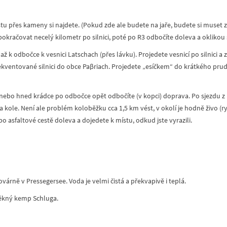
tu přes kameny si najdete. (Pokud zde ale budete na jaře, budete si muset z
račovat necelý kilometr po silnici, poté po R3 odbočíte doleva a oklikou se
 k odbočce k vesnici Latschach (přes lávku). Projedete vesnicí po silnici a 
ekventované silnici do obce Paβriach. Projedete „esíčkem“ do krátkého pr
nebo hned krádce po odbočce opět odbočíte (v kopci) doprava. Po sjezdu z 
a kole. Není ale problém koloběžku cca 1,5 km vést, v okolí je hodně živo (ry
po asfaltové cestě doleva a dojedete k místu, odkud jste vyrazili.
ovárně v Pressegersee. Voda je velmi čistá a překvapivě i teplá.
 pěkný kemp Schluga.