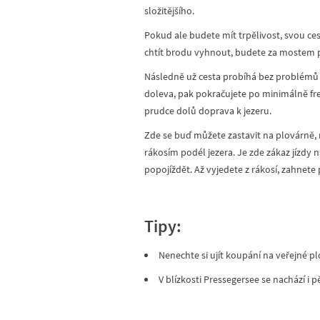
složitějšího.
Pokud ale budete mít trpělivost, svou ces
chtít brodu vyhnout, budete za mostem pok
Následně už cesta probíhá bez problémů až
doleva, pak pokračujete po minimálně fr
prudce dolů doprava k jezeru.
Zde se buď můžete zastavit na plovárně, 
rákosím podél jezera. Je zde zákaz jízdy n
popojíždět. Až vyjedete z rákosí, zahnete 
Tipy:
Nenechte si ujít koupání na veřejné pl
V blízkosti Pressegersee se nachází i