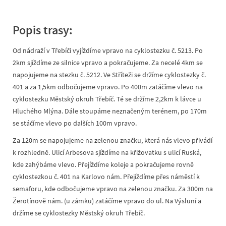
Popis trasy:
Od nádraží v Třebíči vyjíždíme vpravo na cyklostezku č. 5213. Po
2km sjíždíme ze silnice vpravo a pokračujeme. Za necelé 4km se
napojujeme na stezku č. 5212. Ve Stříteži se držíme cyklostezky č.
401 a za 1,5km odbočujeme vpravo. Po 400m zatáčíme vlevo na
cyklostezku Městský okruh Třebíč. Té se držíme 2,2km k lávce u
Hluchého Mlýna. Dále stoupáme neznačeným terénem, po 170m
se stáčíme vlevo po dalších 100m vpravo.
Za 120m se napojujeme na zelenou značku, která nás vlevo přivádí
k rozhledně. Ulicí Arbesova sjíždíme na křižovatku s ulicí Ruská,
kde zahýbáme vlevo. Přejíždíme koleje a pokračujeme rovně
cyklostezkou č. 401 na Karlovo nám. Přejíždíme přes náměstí k
semaforu, kde odbočujeme vpravo na zelenou značku. Za 300m na
Žerotínově nám. (u zámku) zatáčíme vpravo do ul. Na Výsluní a
držíme se cyklostezky Městský okruh Třebíč.