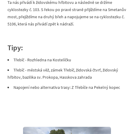
Ta nás přivádí k židovskému hřbitovu a následně se držíme
cyklostezky č. 103. S řekou po pravé straně přijíždíme na Smetanův
most, přejíždíme na druhý břeh a napojujeme se na cyklostezku č.
5106, která nás přivádí zpět k nádraží.
Tipy:
Třebíč - Rozhledna na Kostelíčku
Třebíč - městská věž, zámek Třebíč, židovská čtvrť, židovský
hřbitov, bazilika sv. Prokopa, Hasskova zahrada
Napojení nebo alternativa trasy: Z Třebíče na Pekelný kopec