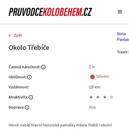
Ilona
Zpět
Pavlat
Okolo Třebíče
Trasér:
Časová náročnost:
2 h
fiber_manual_record
Střední
Obtížnost:
Vzdálenost:
19 km
Atraktivita:
star
star
star
star_outline
Doprava:
Ano
Okruh nabízí hlavní historické památky města Třebíč i okolní