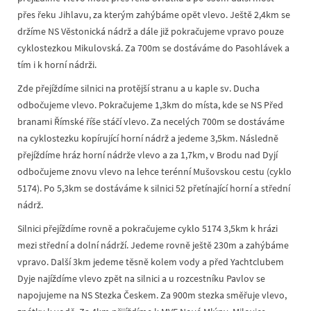
přes řeku Jihlavu, za kterým zahýbáme opět vlevo. Ještě 2,4km se
držíme NS Věstonická nádrž a dále již pokračujeme vpravo pouze
cyklostezkou Mikulovská. Za 700m se dostáváme do Pasohlávek a
tím i k horní nádrži.
Zde přejíždíme silnici na protější stranu a u kaple sv. Ducha
odbočujeme vlevo. Pokračujeme 1,3km do místa, kde se NS Před
branami Římské říše stáčí vlevo. Za necelých 700m se dostáváme
na cyklostezku kopírující horní nádrž a jedeme 3,5km. Následně
přejíždíme hráz horní nádrže vlevo a za 1,7km, v Brodu nad Dyjí
odbočujeme znovu vlevo na lehce terénní Mušovskou cestu (cyklo
5174). Po 5,3km se dostáváme k silnici 52 přetínající horní a střední
nádrž.
Silnici přejíždíme rovně a pokračujeme cyklo 5174 3,5km k hrázi
mezi střední a dolní nádrží. Jedeme rovně ještě 230m a zahýbáme
vpravo. Další 3km jedeme těsně kolem vody a před Yachtclubem
Dyje najíždíme vlevo zpět na silnici a u rozcestníku Pavlov se
napojujeme na NS Stezka Českem. Za 900m stezka směřuje vlevo,