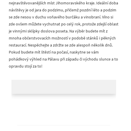
nejnavštěvovanějších míst Jihomoravského kraje. Ideální doba
návštěvy je od jara do podzimu, přičemž pozdní léto a podzim
se zde nesou v duchu voňavého burčáku a vinobraní. Víno si
zde ovšem můžete vychutnat po celý rok, protože zdejší oblast
je vinnými sklípky doslova poseta. Na výběr budete mít z
mnoha občerstvovacích možností v podobě stánků i pěkných
restaurací. Nespěchejte a zdržte se zde alespoň několik dnů.
Pokud budete mít štěstí na počasí, naskytne se vám
pohádkový výhled na Pálavu při západu či východu slunce a to
opravdu stojí za to!