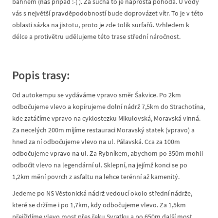
bahnem (náš případ :-( ). Za sucha to je naprostá pohoda. U vody
vás s největší pravděpodobností bude doprovázet vítr. To je v této
oblasti sázka na jistotu, proto je zde tolik surfařů. Vzhledem k
délce a protivětru udělujeme této trase střední náročnost.
Popis trasy:
Od autokempu se vydáváme vpravo směr Šakvice. Po 2km
odbočujeme vlevo a kopírujeme dolní nádrž 7,5km do Strachotína,
kde zatáčíme vpravo na cyklostezku Mikulovská, Moravská vinná.
Za necelých 200m míjíme restauraci Moravský statek (vpravo) a
hned za ní odbočujeme vlevo na ul. Pálavská. Cca za 100m
odbočujeme vpravo na ul. Za Rybníkem, abychom po 350m mohli
odbočit vlevo na legendární ul. Sklepní, na jejímž konci se po
1,2km mění povrch z asfaltu na lehce terénní až kamenitý.
Jedeme po NS Věstonická nádrž vedoucí okolo střední nádrže,
které se držíme i po 1,7km, kdy odbočujeme vlevo. Za 1,5km
přejíždíme vlevo most přes řeku Svratku a po 650m další most