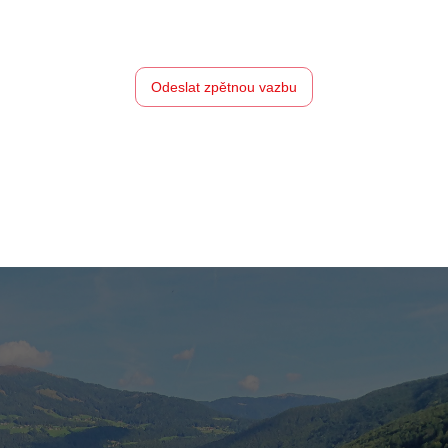
Odeslat zpětnou vazbu