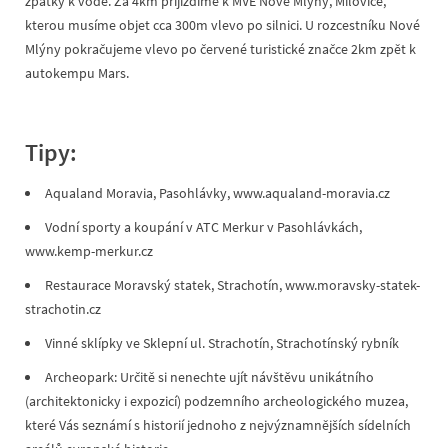
zpátky k vodě. Za 4km přijíždíme k MVE Nové Mlýny, Milovice,
kterou musíme objet cca 300m vlevo po silnici. U rozcestníku Nové
Mlýny pokračujeme vlevo po červené turistické značce 2km zpět k
autokempu Mars.
Tipy:
Aqualand Moravia, Pasohlávky, www.aqualand-moravia.cz
Vodní sporty a koupání v ATC Merkur v Pasohlávkách,
www.kemp-merkur.cz
Restaurace Moravský statek, Strachotín, www.moravsky-statek-
strachotin.cz
Vinné sklípky ve Sklepní ul. Strachotín, Strachotínský rybník
Archeopark: Určitě si nenechte ujít návštěvu unikátního
(architektonicky i expozicí) podzemního archeologického muzea,
které Vás seznámí s historií jednoho z nejvýznamnějších sídelních