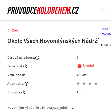
Ilona
Zpět
Pavlat
Okolo Všech Novomlýnských Nádrží
Trasér:
Časová náročnost:
5 h
fiber_manual_record
Střední
Obtížnost:
Vzdálenost:
45 km
Atraktivita:
star
star
star
star
Doprava:
Ano
Novomlýnské nádrže a Pálava jsou jedněmi z