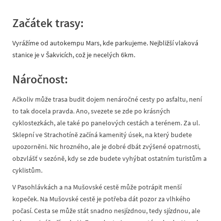
Začátek trasy:
Vyrážíme od autokempu Mars, kde parkujeme. Nejbližší vlaková
stanice je v Šakvicích, což je necelých 6km.
Náročnost:
Ačkoliv může trasa budit dojem nenáročné cesty po asfaltu, není
to tak docela pravda. Ano, svezete se zde po krásných
cyklostezkách, ale také po panelových cestách a terénem. Za ul.
Sklepní ve Strachotíně začíná kamenitý úsek, na který budete
upozorněni. Nic hrozného, ale je dobré dbát zvýšené opatrnosti,
obzvlášť v sezóně, kdy se zde budete vyhýbat ostatním turistům a
cyklistům.
V Pasohlávkách a na Mušovské cestě může potrápit menší
kopeček. Na Mušovské cestě je potřeba dát pozor za vlhkého
počasí. Cesta se může stát snadno nesjízdnou, tedy sjízdnou, ale