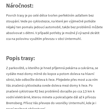
Náročnost:
Povrch trasy je po celé délce tvořen perfektním asfaltem bez
stoupání. Vede po cyklostezce, na které jen výjimečně potkáte
nějaký ten pomalu jedoucí automobil, takže bez problémů můžete
absolvovat s dětmi. V případě potřeby je možné jí výrazně zkrátit
cca na polovinu využitím převozu v obci Untermuhl.
Popis trasy:
Z parkoviště, u kterého je hned příjemná pekárna a cukrárna, se
vydáte mezi domy mírně do kopce a potom doleva na hlavní
silnici, kde odbočíte doleva k řece. Přejedete přes most a za ním
Vás značená cyklostezka svede doleva mezi domy k řece. Po
značené cyklotrase R2 bez problémů dorazíte po cca 2,5 km k
vodní elektrárně, kterou minete a pokračujete dál až k přívozu
Bremsberg. Přívoz Vás převeze do vesničky Untermuhl, kde je i
první možnost občerstvení.