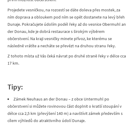
Projedete vesničkou, na rozcestí se dáte doleva přes mostek, za
ním doprava a obloukem pod ním se opět dostanete na levý břeh
Dunaje. Pokračujete údolím podél řeky až do vesnice Obermuhl an
der Donau, kde je dobrá restaurace s širokým výběrem
občerstvení. Na kraji vesničky minete přívoz, ke kterému se
následně vrátíte a necháte se převézt na druhou stranu řeky.
Z tohoto místa už Vás čeká návrat po druhé straně řeky v délce cca
17 km.
Tipy:
Zámek Neuhaus an der Donau – z obce Untermuhl po
občerstvení si můžete rovinovou část doplnit o kratší stoupání v
délce cca 2,5 km (převýšení 140 m) a navštívit zámek především s
cílem výhledů do atraktivního údolí Dunaje.