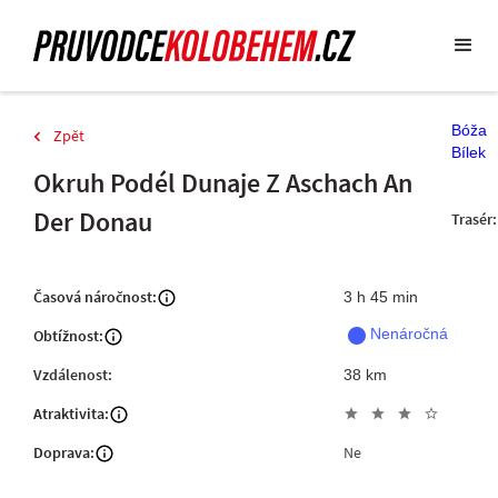
Bóža
Zpět
Bílek
Okruh Podél Dunaje Z Aschach An
Der Donau
Trasér:
Časová náročnost:
3 h 45 min
fiber_manual_record
Nenáročná
Obtížnost:
Vzdálenost:
38 km
Atraktivita:
star
star
star
star_outline
Doprava:
Ne