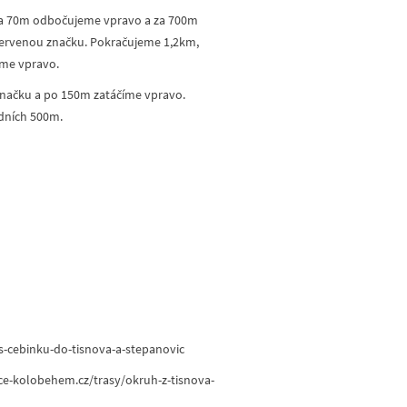
. za 70m odbočujeme vpravo a za 700m
červenou značku. Pokračujeme 1,2km,
eme vpravo.
značku a po 150m zatáčíme vpravo.
dních 500m.
s-cebinku-do-tisnova-a-stepanovic
ce-kolobehem.cz/trasy/okruh-z-tisnova-