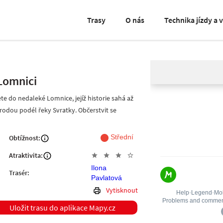
Trasy
O nás
Technika jízdy a 
Lomnici
 do nedaleké Lomnice, jejíž historie sahá až
írodou podél řeky Svratky. Občerstvit se
fiber_manual_record
Střední
Obtížnost:
Atraktivita:
star
star
star
star_outline
Ilona
Trasér:
Pavlatová
Vytisknout
Uložit trasu do aplikace Mapy.cz