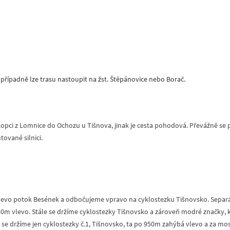
případně lze trasu nastoupit na žst. Štěpánovice nebo Borač.
kopci z Lomnice do Ochozu u Tišnova, jinak je cesta pohodová. Převážně se
vané silnici.
vlevo potok Besének a odbočujeme vpravo na cyklostezku Tišnovsko. Separ
0m vlevo. Stále se držíme cyklostezky Tišnovsko a zároveň modré značky, 
e držíme jen cyklostezky č.1, Tišnovsko, ta po 950m zahýbá vlevo a za mo