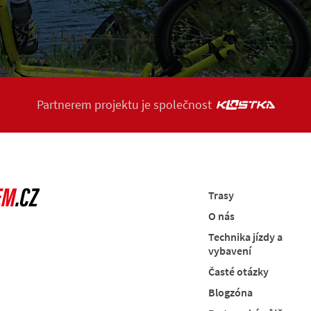
Partnerem projektu je společnost
Trasy
O nás
Technika jízdy a
vybavení
Časté otázky
Blogzóna