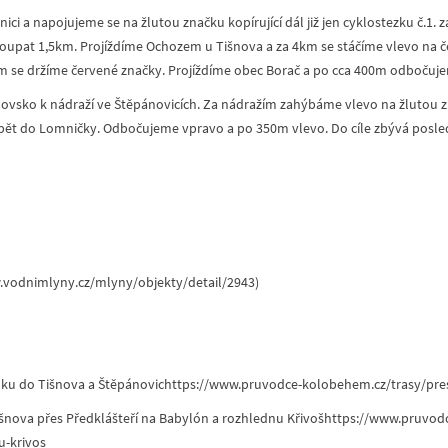
i a napojujeme se na žlutou značku kopírující dál již jen cyklostezku č.1
oupat 1,5km. Projíždíme Ochozem u Tišnova a za 4km se stáčíme vlevo na 
km se držíme červené značky. Projíždíme obec Borač a po cca 400m odbočuj
novsko k nádraží ve Štěpánovicích. Za nádražím zahýbáme vlevo na žlutou 
pět do Lomničky. Odbočujeme vpravo a po 350m vlevo. Do cíle zbývá posle
.vodnimlyny.cz/mlyny/objekty/detail/2943)
ínku do Tišnova a Štěpánovichttps://www.pruvodce-kolobehem.cz/trasy/pre
išnova přes Předklášteří na Babylón a rozhlednu Křivošhttps://www.pruvod
u-krivos