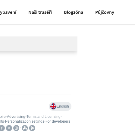
vybavení
Naši traséři
Blogzóna
Půjčovny