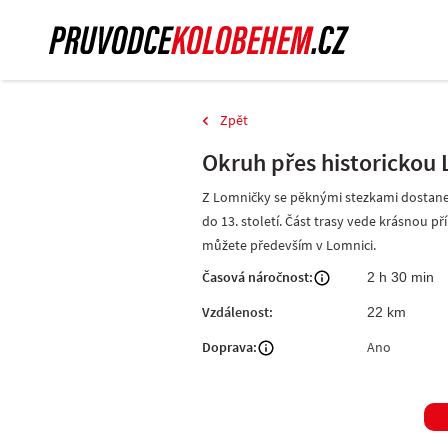
Zpět
Okruh přes historickou 
Z Lomničky se pěknými stezkami dostanete
do 13. století. Část trasy vede krásnou př
můžete především v Lomnici.
Časová náročnost:
2 h 30 min
Vzdálenost:
22 km
Doprava:
Ano