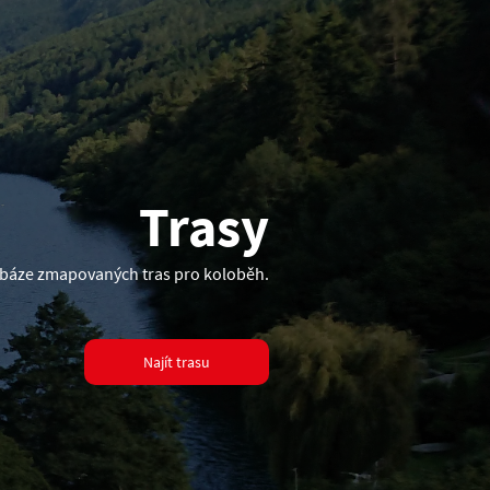
Trasy
atabáze zmapovaných tras pro koloběh.
Najít trasu