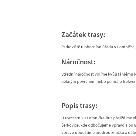
Začátek trasy:
Parkoviště u obecního úřadu v Lomničce, 
Náročnost:
Střední náročnost volíme kvůli táhlému 
pěkným povrchem nebo po málo frekvento
Popis trasy:
U rozcestníku Lomnička-Bus přejíždíme 
Šerkovice, kde odbočujeme vpravo a po 8
vpravo opouštíme modrou značku a dále s