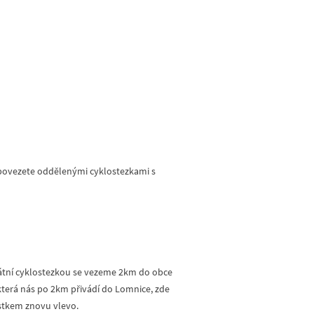
 povezete oddělenými cyklostezkami s
átní cyklostezkou se vezeme 2km do obce
která nás po 2km přivádí do Lomnice, zde
stkem znovu vlevo.