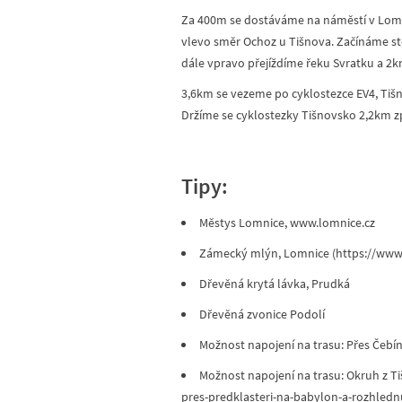
Za 400m se dostáváme na náměstí v Lomnic
vlevo směr Ochoz u Tišnova. Začínáme st
dále vpravo přejíždíme řeku Svratku a 2
3,6km se vezeme po cyklostezce EV4, Tiš
Držíme se cyklostezky Tišnovsko 2,2km z
Tipy:
Městys Lomnice, www.lomnice.cz
Zámecký mlýn, Lomnice (https://www
Dřevěná krytá lávka, Prudká
Dřevěná zvonice Podolí
Možnost napojení na trasu: Přes Čeb
Možnost napojení na trasu: Okruh z T
pres-predklasteri-na-babylon-a-rozhledn