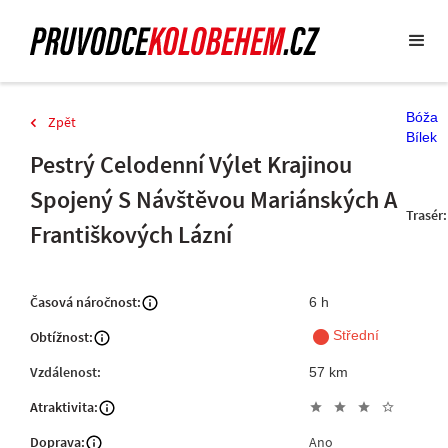
Bóža
Zpět
Bílek
Pestrý Celodenní Výlet Krajinou
Spojený S Návštěvou Mariánských A
Trasér:
Františkových Lázní
Časová náročnost:
6 h
fiber_manual_record
Střední
Obtížnost:
Vzdálenost:
57 km
Atraktivita:
star
star
star
star_outline
Doprava:
Ano