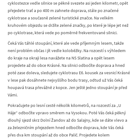
cyklostezce vedle silnice se pěkně svezete asi jeden kilometr, opět
přejedete trať a po 400 m zahnete doprava, stále po značené
cyklotrase a současně zelené turistické značce. Na velkém
kruhovém objezdu se držíte zelené značky, po které je lépe jet než
po cyklotrase, která vede po poměrně frekventované silnici.
Čeká Vás táhlé stoupání, které ale vede příjemným lesem, takže
není problém občas i jít vedle koloběžky. Na rozcestí s výhledem
do kraje na okraji lesa navážete na NS Slatina a opět lesem
projedete až do obce Krásné. Na silnici odbočíte doprava a hned
poté zase doleva, sledujete cyklotrasu E6. kousek za vesnicí Krásné
v lese pak dosáhnete nejvyššího bodu trasy, odtud už Vás čeká
houpavá trasa převážně z kopce. Jen ještě jedno stoupání je před
Vámi.
Pokračujete po lesní cestě několik kilometrů, na rozcestí za „U
Háje“ odbočíte vpravo směrem na Vysokou. Poté Vás čeká pěkný
dlouhý sjezd skrz Dolní Žandov až do Salajny, kde se dáte vlevo a
za železničním přejezdem hned odbočíte doprava, kde Vás čeká
přes dva km stoupání až do obce Palič. Projedete kolem