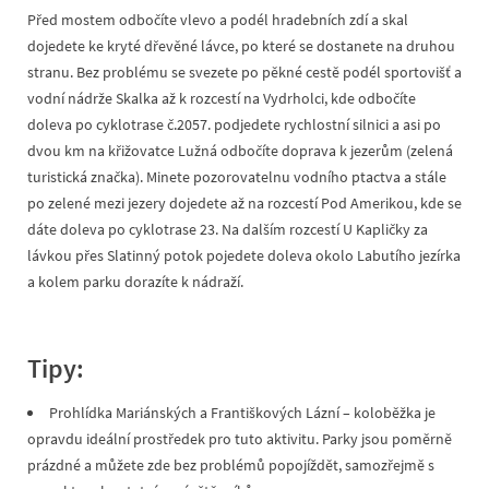
Před mostem odbočíte vlevo a podél hradebních zdí a skal
dojedete ke kryté dřevěné lávce, po které se dostanete na druhou
stranu. Bez problému se svezete po pěkné cestě podél sportovišť a
vodní nádrže Skalka až k rozcestí na Vydrholci, kde odbočíte
doleva po cyklotrase č.2057. podjedete rychlostní silnici a asi po
dvou km na křižovatce Lužná odbočíte doprava k jezerům (zelená
turistická značka). Minete pozorovatelnu vodního ptactva a stále
po zelené mezi jezery dojedete až na rozcestí Pod Amerikou, kde se
dáte doleva po cyklotrase 23. Na dalším rozcestí U Kapličky za
lávkou přes Slatinný potok pojedete doleva okolo Labutího jezírka
a kolem parku dorazíte k nádraží.
Tipy:
Prohlídka Mariánských a Františkových Lázní – koloběžka je
opravdu ideální prostředek pro tuto aktivitu. Parky jsou poměrně
prázdné a můžete zde bez problémů popojíždět, samozřejmě s