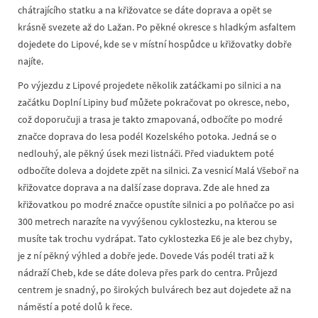
chátrajícího statku a na křižovatce se dáte doprava a opět se
krásně svezete až do Lažan. Po pěkné okresce s hladkým asfaltem
dojedete do Lipové, kde se v místní hospůdce u křižovatky dobře
najíte.
Po výjezdu z Lipové projedete několik zatáčkami po silnici a na
začátku Doplní Lipiny buď můžete pokračovat po okresce, nebo,
což doporučuji a trasa je takto zmapovaná, odbočíte po modré
značce doprava do lesa podél Kozelského potoka. Jedná se o
nedlouhý, ale pěkný úsek mezi listnáči. Před viaduktem poté
odbočíte doleva a dojdete zpět na silnici. Za vesnicí Malá Všeboř na
křižovatce doprava a na další zase doprava. Zde ale hned za
křižovatkou po modré značce opustíte silnici a po polňačce po asi
300 metrech narazíte na vyvýšenou cyklostezku, na kterou se
musíte tak trochu vydrápat. Tato cyklostezka E6 je ale bez chyby,
je z ní pěkný výhled a dobře jede. Dovede Vás podél trati až k
nádraží Cheb, kde se dáte doleva přes park do centra. Průjezd
centrem je snadný, po širokých bulvárech bez aut dojedete až na
náměstí a poté dolů k řece.