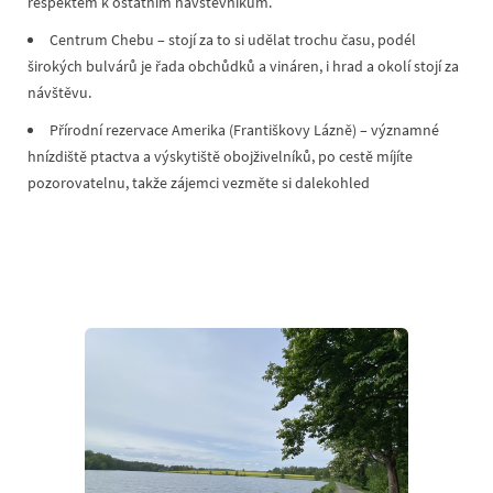
respektem k ostatním návštěvníkům.
Centrum Chebu – stojí za to si udělat trochu času, podél
širokých bulvárů je řada obchůdků a vináren, i hrad a okolí stojí za
návštěvu.
Přírodní rezervace Amerika (Františkovy Lázně) – významné
hnízdiště ptactva a výskytiště obojživelníků, po cestě míjíte
pozorovatelnu, takže zájemci vezměte si dalekohled