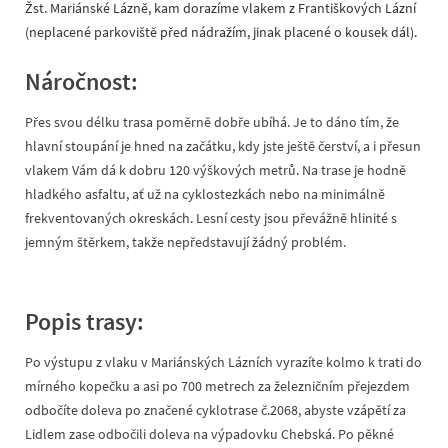
Žst. Mariánské Lázně, kam dorazíme vlakem z Františkových Lázní
(neplacené parkoviště před nádražím, jinak placené o kousek dál).
Náročnost:
Přes svou délku trasa poměrně dobře ubíhá. Je to dáno tím, že
hlavní stoupání je hned na začátku, kdy jste ještě čerství, a i přesun
vlakem Vám dá k dobru 120 výškových metrů. Na trase je hodně
hladkého asfaltu, ať už na cyklostezkách nebo na minimálně
frekventovaných okreskách. Lesní cesty jsou převážně hlinité s
jemným štěrkem, takže nepředstavují žádný problém.
Popis trasy:
Po výstupu z vlaku v Mariánských Lázních vyrazíte kolmo k trati do
mírného kopečku a asi po 700 metrech za železničním přejezdem
odbočíte doleva po značené cyklotrase č.2068, abyste vzápětí za
Lidlem zase odbočili doleva na výpadovku Chebská. Po pěkné