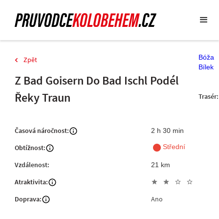
Bóža
Zpět
Bílek
Z Bad Goisern Do Bad Ischl Podél
Řeky Traun
Trasér:
Časová náročnost:
2 h 30 min
fiber_manual_record
Střední
Obtížnost:
Vzdálenost:
21 km
Atraktivita:
star
star
star_outline
star_outline
Doprava:
Ano