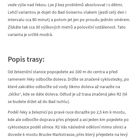
vede výše nad řekou. Lze jí bez problémů absolvovat i s dětmi.
Lehčí variantou je dojet do Bad Goisernu vlakem (jezdí celý den i
intervalu cca 80 minut) a potom jet jen po proudu jedním směrem.
Získáte tak cca 30 výškových metrů a poloviční vzdálenost. Tato
varianta je určitě modrá.
Popis trasy:
Od železniční stanice popojedete asi 100 m do centra a před
ramenem řeky odbočíte doleva. Držíte se značené cyklostezky, po
které zakrátko odbočíte od vody šikmo doleva až narazíte na
„téčko“, kde se dáte doleva. Odtud je už trasa značená jako R2 (té
se budete držet až do Bad Ischlu).
Podél řeky a železnicí po pravé ruce dorazíte po 2,5 km k mostu,
kde ale odbočíte doprava přes přejezd a asi jeden km pojedete po
cyklostezce podél silnice. R2 Vás následně odkloní mimo silnici a
dovede k mostu Brucke Markstrasse, přes který přejedete na levý