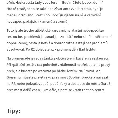
břeh. Hezká cesta tady vede lesem. Buď můžete jet po „dolní“
široké cestě, nebo se také nabízí varianta zvolit starou, nyní již
méně udržovanou cestu po úbočí (u vjezdu na ní je varování
nebezpečí padajících kamenů a stromů).
Toto je ale trochu alibistické varování, na vlastní nebezpečí lze
cestou bez problémů jet, snad jen za deště nebo silného větru není
doporučeno), cesta je hezká a dobrodružná a lze jí bez problémů
absolvovat. Po R2 dojedete až k promenádě v Bad Ischlu.
Na promenádě je řada stánků s občerstvení, kaváren a restaurací.
Při zpáteční cestě v cca polovině vzdálenosti nepřejedete na pravý
břeh, ale budete pokračovat po břehu levém. Na úrovni Bad
Goisernu můžete přejet řeku přes most Sophienbrucke a navázat
na R2, nebo pokračovat dál podél řeky a dostat se do městečka až
přes most další, cca o 1 km dále, a poté se vrátit zpět do centra.
Tipy: