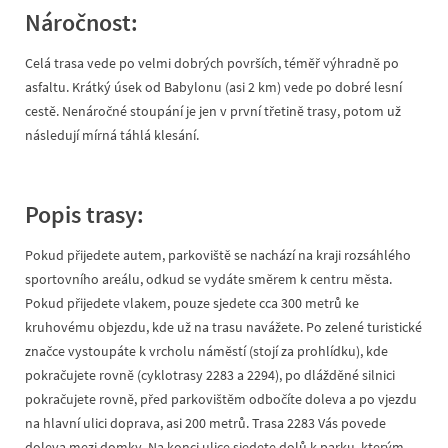
Náročnost:
Celá trasa vede po velmi dobrých površích, téměř výhradně po
asfaltu. Krátký úsek od Babylonu (asi 2 km) vede po dobré lesní
cestě. Nenáročné stoupání je jen v první třetině trasy, potom už
následují mírná táhlá klesání.
Popis trasy:
Pokud přijedete autem, parkoviště se nachází na kraji rozsáhlého
sportovního areálu, odkud se vydáte směrem k centru města.
Pokud přijedete vlakem, pouze sjedete cca 300 metrů ke
kruhovému objezdu, kde už na trasu navážete. Po zelené turistické
značce vystoupáte k vrcholu náměstí (stojí za prohlídku), kde
pokračujete rovně (cyklotrasy 2283 a 2294), po dlážděné silnici
pokračujete rovně, před parkovištěm odbočíte doleva a po vjezdu
na hlavní ulici doprava, asi 200 metrů. Trasa 2283 Vás povede
doleva mezi domky. Na konci ulice sjedete dolů k parku, kterým