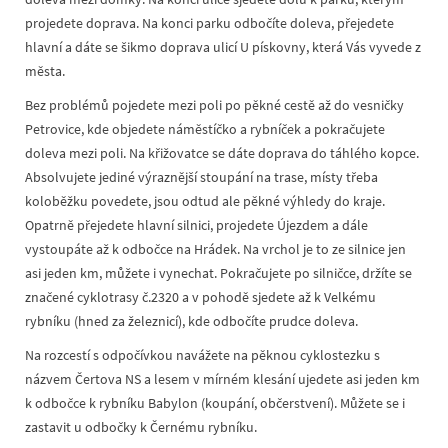
projedete doprava. Na konci parku odbočíte doleva, přejedete
hlavní a dáte se šikmo doprava ulicí U pískovny, která Vás vyvede z
města.
Bez problémů pojedete mezi poli po pěkné cestě až do vesničky
Petrovice, kde objedete náměstíčko a rybníček a pokračujete
doleva mezi poli. Na křižovatce se dáte doprava do táhlého kopce.
Absolvujete jediné výraznější stoupání na trase, místy třeba
koloběžku povedete, jsou odtud ale pěkné výhledy do kraje.
Opatrně přejedete hlavní silnici, projedete Újezdem a dále
vystoupáte až k odbočce na Hrádek. Na vrchol je to ze silnice jen
asi jeden km, můžete i vynechat. Pokračujete po silničce, držíte se
značené cyklotrasy č.2320 a v pohodě sjedete až k Velkému
rybníku (hned za železnicí), kde odbočíte prudce doleva.
Na rozcestí s odpočívkou navážete na pěknou cyklostezku s
názvem Čertova NS a lesem v mírném klesání ujedete asi jeden km
k odbočce k rybníku Babylon (koupání, občerstvení). Můžete se i
zastavit u odbočky k Černému rybníku.