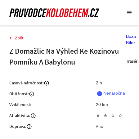
Bóža
Zpět
Bílek
Z Domažlic Na Výhled Ke Kozinovu
Pomníku A Babylonu
Trasér:
Časová náročnost:
2 h
fiber_manual_record
Nenáročná
Obtížnost:
Vzdálenost:
20 km
Atraktivita:
star
star
star_outline
star_outline
Doprava:
Ano