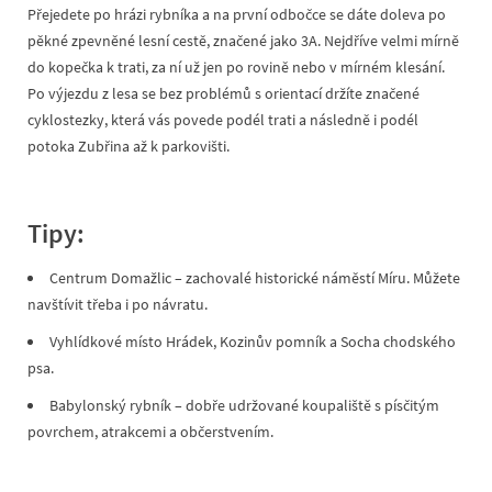
Přejedete po hrázi rybníka a na první odbočce se dáte doleva po
pěkné zpevněné lesní cestě, značené jako 3A. Nejdříve velmi mírně
do kopečka k trati, za ní už jen po rovině nebo v mírném klesání.
Po výjezdu z lesa se bez problémů s orientací držíte značené
cyklostezky, která vás povede podél trati a následně i podél
potoka Zubřina až k parkovišti.
Tipy:
Centrum Domažlic – zachovalé historické náměstí Míru. Můžete
navštívit třeba i po návratu.
Vyhlídkové místo Hrádek, Kozinův pomník a Socha chodského
psa.
Babylonský rybník – dobře udržované koupaliště s písčitým
povrchem, atrakcemi a občerstvením.