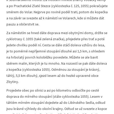
a po Prachatické Zlaté Stezce (cyklostezka č. 125, 1055) pokračujete
směrem do Volar. Nejprve po rovině podél trati, potom do kopečka
a na závěr se svezete až k náměstí ve Volarech, kde si můžete dát
pauzu a občerstvit se.
Za náměstím se hned dáte doprava mezi obytnými domy, držíte se
cyklotrasy č. 1055 (také zelená značka), přejedete přes trať a poté
jedete chvilku podél ní. Cesta se dále stáčí doleva vzhůru do lesa,
je to poměrně nepříjemné stoupání dlouhé asi 1,5 km, s ohledem
na hrbolatý povrch koloběžku povedete. Můžete se ale bavit
sběrem malin, kterých je tu mnoho. Na rozcestí se pak dáte doleva
z kopečka (cyklostezka 1055). Odměnou za stoupání je krásný,
táhlý, 5,5 km dlouhý, sjezd lesem až do hezké upravené obce
Zbytiny.
Projedete obec po silnici a asi po kilometru odbočíte po cestě
doprava do mírného stoupání (stále cyklostezka 1055). Lesem v
táhlém mírném stoupání dojedete až do Libínského Sedla, odkud
jsou krásné výhledy do okolní krajiny. Odtud se už svezete z kopce