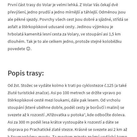
První část trasy do Volar je velmi lehká. Z Volar Vás čekají dvě
převýšení, jedno prudší a jedno mírnější a táhlejší. Odměnou jsou
ale pěkné sjezdy. Povrchy všech cest jsou dobré a sjízdné, střídá se
asfalt a štěrkopískové udusané cesty. Jedinou výjimkou je
hrbolatá kamenitá lesní cesta za Volary, ve stoupání asi 1,5 km
dlouhém. Tak je to ale celkem jedno, protože stejně koloběžku
povedete 😊.
Popis trasy:
Od žst. Stožec se vydáte kolmo k trati po cyklostezce č.125 (a také
žluté turistické značce). Asi po 100 metrech se držíte vpravo po
štěrkopískové cestě mezi loukami, dále pak lesem. Od vrcholu
stoupání (které uběhne dobře, podél cesty je borůvčí i maliní) se
svezete až k rozcestí „Křižovatka u potoka“, kde odbočíte doleva.
Asi za 300 m podél lesa krátce vystoupáte k rozcestí a dáte se
doprava po Prachatické zlaté stezce. Krásně se svezete asi 2 km až
k Soumarskému mostu. Za mostem minete známý vodácký kemp