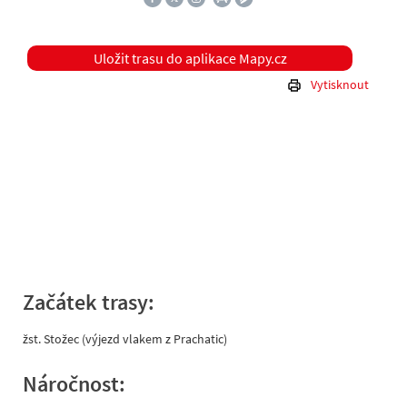
Uložit trasu do aplikace Mapy.cz
Vytisknout
Začátek trasy:
žst. Stožec (výjezd vlakem z Prachatic)
Náročnost: