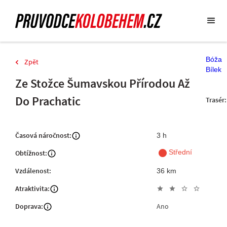
Bóža
Zpět
Bílek
Ze Stožce Šumavskou Přírodou Až
Do Prachatic
Trasér:
Časová náročnost:
3 h
fiber_manual_record
Střední
Obtížnost:
Vzdálenost:
36 km
Atraktivita:
star
star
star_outline
star_outline
Doprava:
Ano