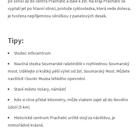
po silnici až do centra Prachatic a dále k žst. Na kraji Prachatic se
vyplatí jet po hlavní silnici, protože cyklostezka, která vede doleva,
je tvořena nepříjemnou silničkou z panelových desek.
Tipy:
Stožec: infocentrum
Naučná stezka Soumarské rašeliniště s rozhlednou Soumarský
most. Udělejte si krátký pěší výlet od žst. Soumarský Most. Můžete
navštívit i bunkr Muzea lehkého opevnění.
Staré město Volary, náměstí
Kdo si chce přidat kilometry, může vlakem zajet až do Nového
údolí (5 km)
Historické centrum Prachatic určitě stojí za návštěvu, je
mimořádně krásné.