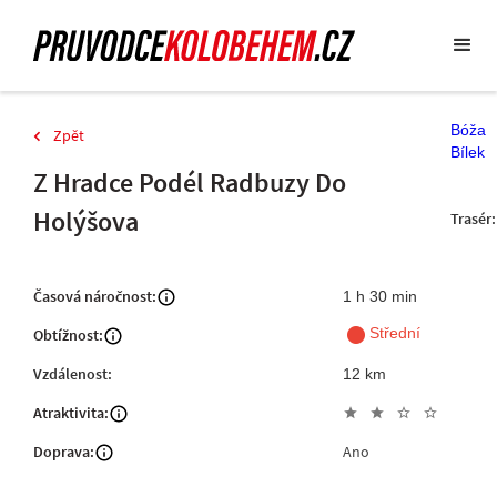
Bóža
Zpět
Bílek
Z Hradce Podél Radbuzy Do
Holýšova
Trasér:
Časová náročnost:
1 h 30 min
fiber_manual_record
Střední
Obtížnost:
Vzdálenost:
12 km
Atraktivita:
star
star
star_outline
star_outline
Doprava:
Ano