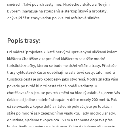
směrech. Také povrch cesty mezi Hradeckou skálou a Novým
Dvorem (navazuje na stoupání) je štěrkopískový a hrbolatý.
Zbývající části trasy vedou po kvalitní asfaltové silničce.
Popis trasy:
Od nádraží projedete klikatě hezkými upravenými uličkami kolem
klášteru Chotěšov z kopce. Pod klášterem se držíte modré
turistické značky, kterou se budeme držet většinu trasy. Přestože
trasy cyklostezek často odebíhají na asfaltové cesty, tato modrá
turistická cesta je pro koloběžky jako stvořená. Modrá značka Vám
povede po tvrdé hlinité cestě těsně podél Radbuzy. U
chotěšovského jezu se povrch změní na hladký asfalt. Za jezem Vás
čeká snad jediné znatelné stoupání v délce necelý 200 metrů. Pak
už se svezete z kopce dolů a následně pokračujete po loukách
stále po modré až k železničnímu viaduktu. Tady modrou značku
opustíme, sjedeme z kopce cca 150 m a zahneme doprava přes
louku, Radbuzu máme po levé ruce. Takto dojedeme až k mostu,