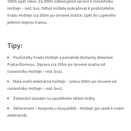
100m opět vlevo. Za 300m odbočujeme vpravo k rozcestníku
Hoštejn – rest. bus. Odtud můžete pokračovat k pozůstatkům
hradu Hoštejn cca 350m po červené značce. Zpět do Lupěného
jedeme stejnou trasou.
Tipy:
Pozůstatky hradu Hoštejn a památník dostavby železnice
Praha-Olomouc. (Vpravo cca 350m po červené značce od
rozcestníku Hoštejn – rest. bus).
Malá vodní elektrárna Hoštejn – (vlevo 650m po červené od
rozcestníku Hoštejn – rest. bus).
Železniční skanzen na opuštěném tělese dráhy.
Občerstvení – Hospoda u koupaliště – Hoštejn (po cestě k vodní
elektrárně).