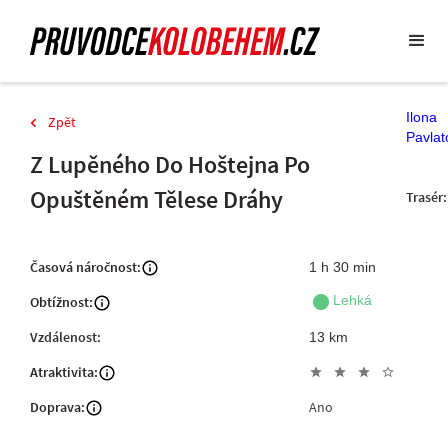
Ilona
Zpět
Pavlat
Z Lupěného Do Hoštejna Po
Opuštěném Tělese Dráhy
Trasér:
Časová náročnost:
1 h 30 min
fiber_manual_record
Lehká
Obtížnost:
Vzdálenost:
13 km
Atraktivita:
star
star
star
star_outline
Doprava:
Ano