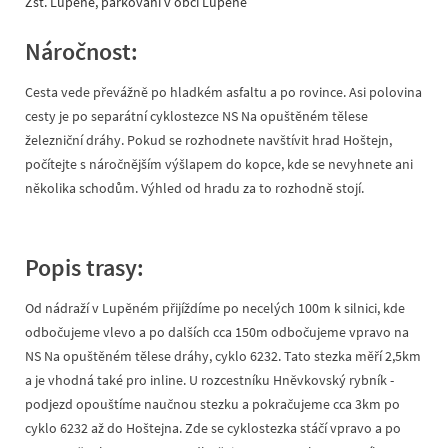
Žst. Lupěné, parkování v obci Lupěné
Náročnost:
Cesta vede převážně po hladkém asfaltu a po rovince. Asi polovina
cesty je po separátní cyklostezce NS Na opuštěném tělese
železniční dráhy. Pokud se rozhodnete navštívit hrad Hoštejn,
počítejte s náročnějším výšlapem do kopce, kde se nevyhnete ani
několika schodům. Výhled od hradu za to rozhodně stojí.
Popis trasy:
Od nádraží v Lupěném přijíždíme po necelých 100m k silnici, kde
odbočujeme vlevo a po dalších cca 150m odbočujeme vpravo na
NS Na opuštěném tělese dráhy, cyklo 6232. Tato stezka měří 2,5km
a je vhodná také pro inline. U rozcestníku Hněvkovský rybník -
podjezd opouštíme naučnou stezku a pokračujeme cca 3km po
cyklo 6232 až do Hoštejna. Zde se cyklostezka stáčí vpravo a po