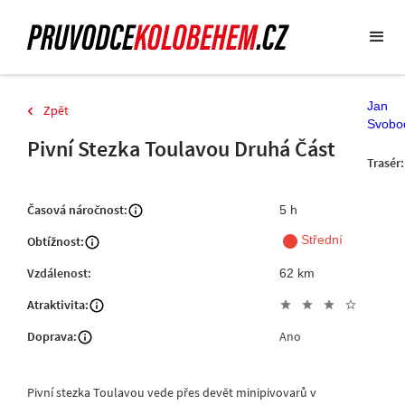
Jan
Zpět
Svobo
Pivní Stezka Toulavou Druhá Část
Trasér:
Časová náročnost:
5 h
fiber_manual_record
Střední
Obtížnost:
Vzdálenost:
62 km
Atraktivita:
star
star
star
star_outline
Doprava:
Ano
Pivní stezka Toulavou vede přes devět minipivovarů v