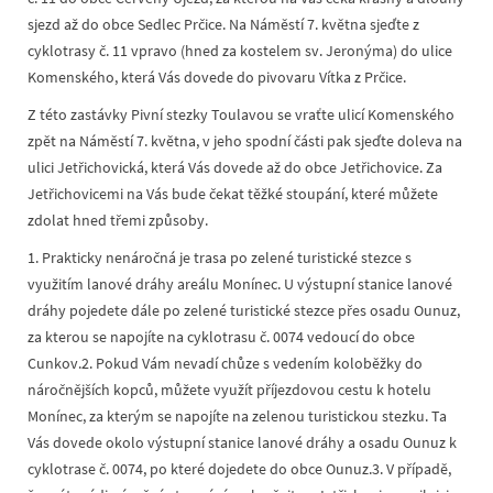
sjezd až do obce Sedlec Prčice. Na Náměstí 7. května sjeďte z
cyklotrasy č. 11 vpravo (hned za kostelem sv. Jeronýma) do ulice
Komenského, která Vás dovede do pivovaru Vítka z Prčice.
Z této zastávky Pivní stezky Toulavou se vraťte ulicí Komenského
zpět na Náměstí 7. května, v jeho spodní části pak sjeďte doleva na
ulici Jetřichovická, která Vás dovede až do obce Jetřichovice. Za
Jetřichovicemi na Vás bude čekat těžké stoupání, které můžete
zdolat hned třemi způsoby.
1. Prakticky nenáročná je trasa po zelené turistické stezce s
využitím lanové dráhy areálu Monínec. U výstupní stanice lanové
dráhy pojedete dále po zelené turistické stezce přes osadu Ounuz,
za kterou se napojíte na cyklotrasu č. 0074 vedoucí do obce
Cunkov.2. Pokud Vám nevadí chůze s vedením koloběžky do
náročnějších kopců, můžete využít příjezdovou cestu k hotelu
Monínec, za kterým se napojíte na zelenou turistickou stezku. Ta
Vás dovede okolo výstupní stanice lanové dráhy a osadu Ounuz k
cyklotrase č. 0074, po které dojedete do obce Ounuz.3. V případě,