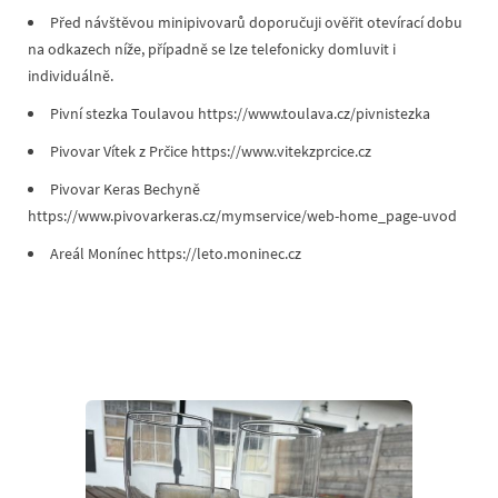
Před návštěvou minipivovarů doporučuji ověřit otevírací dobu
na odkazech níže, případně se lze telefonicky domluvit i
individuálně.
Pivní stezka Toulavou https://www.toulava.cz/pivnistezka
Pivovar Vítek z Prčice https://www.vitekzprcice.cz
Pivovar Keras Bechyně
https://www.pivovarkeras.cz/mymservice/web-home_page-uvod
Areál Monínec https://leto.moninec.cz