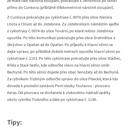
že máte rádi náročná stoupání, pokračujte z Jetřichovic po silnici
přímo do Cunkova (přibližně tříkilometrové náročné stoupání).
Z Cunkova pokračujte po cyklotrase č. 0074 přes obce Alenina
Lhota a Chlum až do Jistebnice. Za Jistebnickým náměstím sjeďte
z cyklotrasy č. 0074 do ulice Tovární, po které město Jistebnice
opustíte. Po této komunikaci pokračujte přes obce Drahnětice a
Skrýchov u Opařan až do Opařan. Po příjezdu k hlavní silnici se
dejte vpravo, po přibližně dvěstě metrech opustíte hlavní silnici po
cyklotrase č. 1153. Po této cyklotrase pokračujte přes obce Stádlec,
Křída a Staré Sedlo, kde odbočíte vlevo na hlavní silnici směr
Bechyně. Po této silnici dojede přes obec Senožaty až do Bechyně.
Za rybníkem Trubným odbočte vpravo do ulice Písecká, která Vás
dovede k poslední zastávce Pivní stezky Toulavou - pivovaru
Keras. Od pivovaru se dostanete k vlakovému nádraží zpátky
okolo rybníka Trubného a dále po cyklotrase č. 1136.
Tipy: