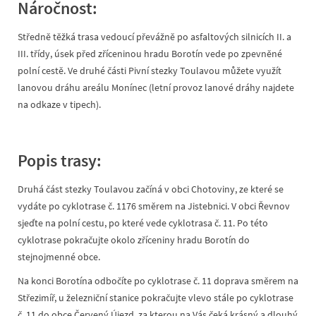
Náročnost:
Středně těžká trasa vedoucí převážně po asfaltových silnicích II. a
III. třídy, úsek před zříceninou hradu Borotín vede po zpevněné
polní cestě. Ve druhé části Pivní stezky Toulavou můžete využít
lanovou dráhu areálu Monínec (letní provoz lanové dráhy najdete
na odkaze v tipech).
Popis trasy:
Druhá část stezky Toulavou začíná v obci Chotoviny, ze které se
vydáte po cyklotrase č. 1176 směrem na Jistebnici. V obci Řevnov
sjeďte na polní cestu, po které vede cyklotrasa č. 11. Po této
cyklotrase pokračujte okolo zříceniny hradu Borotín do
stejnojmenné obce.
Na konci Borotína odbočíte po cyklotrase č. 11 doprava směrem na
Střezimíř, u železniční stanice pokračujte vlevo stále po cyklotrase
č. 11 do obce Červený Újezd, za kterou na Vás čeká krásný a dlouhý